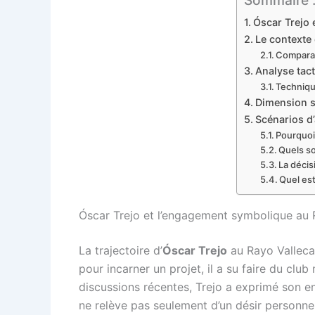
Óscar Trejo 
Le contexte 
Comparai
Analyse tact
Techniqu
Dimension so
Scénarios d’
Pourquoi 
Quels so
La décis
Quel est
Óscar Trejo et l’engagement symbolique au R
La trajectoire d’
Óscar Trejo
au Rayo Vallecan
pour incarner un projet, il a su faire du club
discussions récentes, Trejo a exprimé son e
ne relève pas seulement d’un désir personnel,