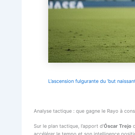
L’ascension fulgurante du ‘but naissan
Analyse tactique : que gagne le Rayo à cons
Sur le plan tactique, l’apport d’
Óscar Trejo
d
accélérer le tempo et son intelligence posit