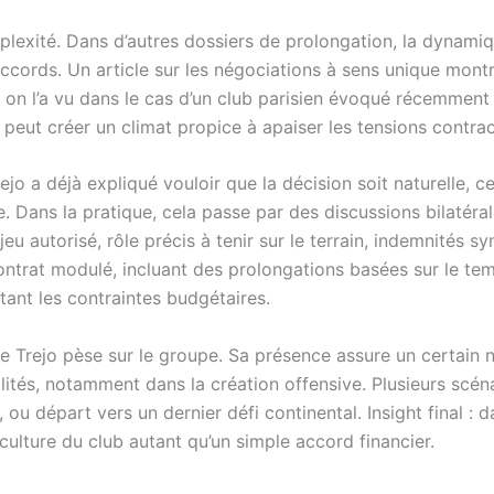
exité. Dans d’autres dossiers de prolongation, la dynamiq
s accords. Un article sur les négociations à sens unique mo
 on l’a vu dans le cas d’un club parisien évoqué récemmen
 peut créer un climat propice à apaiser les tensions contrac
Trejo a déjà expliqué vouloir que la décision soit naturelle
Dans la pratique, cela passe par des discussions bilatérales
jeu autorisé, rôle précis à tenir sur le terrain, indemnités
trat modulé, incluant des prolongations basées sur le temp
tant les contraintes budgétaires.
n de Trejo pèse sur le groupe. Sa présence assure un certain
ités, notamment dans la création offensive. Plusieurs scéna
 ou départ vers un dernier défi continental. Insight final : d
culture du club autant qu’un simple accord financier.