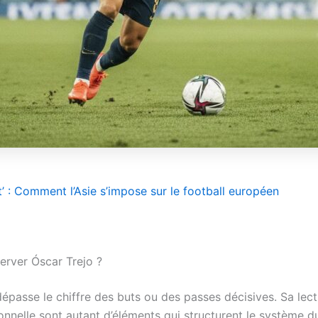
t’ : Comment l’Asie s’impose sur le football européen
erver Óscar Trejo ?
épasse le chiffre des buts ou des passes décisives. Sa lectu
ionnelle sont autant d’éléments qui structurent le système d