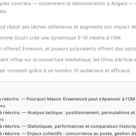
ples concrets — notamment la démonstration à Angers — se
le.
d réduit ses tâches défensives et augmente son impact de
Amine Gouiri crée une dynamique 9-10 inédite à l’OM.
l offensif Emerson, et joueurs polyvalents offrent des optio
ent influe sur la couverture médiatique, les titres d’articl
er constant grâce à un numéro 10 audacieux et efficace.
le à réécrire. — Pourquoi Mason Greenwood peut s’épanouir à l’O
jeu
le à réécrire. — Analyse tactique : positionnement, permutations e
ns
le à réécrire. — Statistiques, performances et comparaison histor
e à réécrire. — Enjeux collectifs : concurrence au poste, gestion d