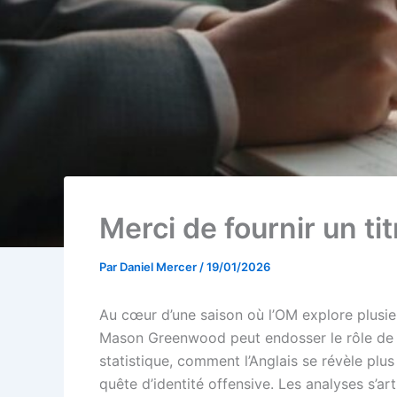
Merci de fournir un titr
Par
Daniel Mercer
/
19/01/2026
Au cœur d’une saison où l’OM explore plusie
Mason Greenwood peut endosser le rôle d
statistique, comment l’Anglais se révèle plus
quête d’identité offensive. Les analyses s’a