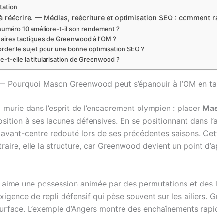
tation
cle à réécrire. — Médias, réécriture et optimisation SEO : comme
uméro 10 améliore-t-il son rendement ?
naires tactiques de Greenwood à l’OM ?
order le sujet pour une bonne optimisation SEO ?
-t-elle la titularisation de Greenwood ?
ire. — Pourquoi Mason Greenwood peut s’épanouir à l’OM en 
à murie dans l’esprit de l’encadrement olympien : placer
Mas
osition à ses lacunes défensives. En se positionnant dans l’ax
 un avant-centre redouté lors de ses précédentes saisons. Ce
ntraire, elle la structure, car Greenwood devient un point d
rbi aime une possession animée par des permutations et des
l’exigence de repli défensif qui pèse souvent sur les ailier
a surface. L’exemple d’Angers montre des enchaînements ra