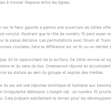
ais à trouver l’espace entre les lignes.
ur le flanc gauche a permis une ouverture de cônes offensif
onclut, illustrant que le rôle de numéro 10 peut aussi re
our la passe décisive. Les permutations avec Gouiri et Trao
ones cruciales, faire la différence sur un tir ou un dernie
e. En le rapprochant de la surface, De Zerbi envoie un sign
tunisme et du sens du but. Greenwood répond en accumulant 
rce sa stature au sein du groupe et auprès des médias.
u jeu est une réponse technique et humaine aux besoins de 
nt l’irrégularité défensive. L’insight clé : un numéro 10 pro
 lui. Cela prépare subtilement le terrain pour les développe