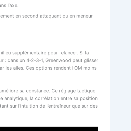
ns l’axe.
lement en second attaquant ou en meneur
lieu supplémentaire pour relancer. Si la
eur : dans un 4-2-3-1, Greenwood peut glisser
par les ailes. Ces options rendent l’OM moins
 améliore sa constance. Ce réglage tactique
e analytique, la corrélation entre sa position
nt sur l’intuition de l’entraîneur que sur des