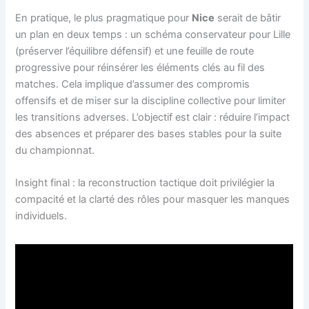
En pratique, le plus pragmatique pour
Nice
serait de bâtir
un plan en deux temps : un schéma conservateur pour Lille
(préserver l’équilibre défensif) et une feuille de route
progressive pour réinsérer les éléments clés au fil des
matches. Cela implique d’assumer des compromis
offensifs et de miser sur la discipline collective pour limiter
les transitions adverses. L’objectif est clair : réduire l’impact
des absences et préparer des bases stables pour la suite
du championnat.
Insight final : la reconstruction tactique doit privilégier la
compacité et la clarté des rôles pour masquer les manques
individuels.