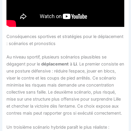
Conséquences sportives et stratégies pour le déplacement
: scénarios et pronostics
Au niveau sportif, plusieurs scénarios plausibles se
dégagent pour le
déplacement
à
Li
. Le premier consiste en
une posture défensive : réduire l’espace, jouer en blocs,
viser le contre et les coups de pied arrêtés. Ce scénario
minimise les risques mais demande une concentration
collective sans faille. Le deuxième scénario, plus risqué,
mise sur une structure plus offensive pour surprendre Lille
et chercher la victoire dès l’entame. Ce choix expose aux
contres mais peut rapporter gros si exécuté correctement.
Un troisième scénario hybride paraît le plus réaliste :