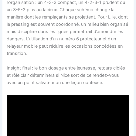
l’organisation : un 4-3-3 compact, un 4-2-3-1 prudent ou
un 3-5-2 plus audacieux. Chaque schéma change la
manière dont les remplaçants se projettent. Pour Lille, dont
le pressing est souvent coordonné, un milieu bien organisé
mais discipliné dans les lignes permettrait d’amoindrir les
dangers. L’utilisation d’un numéro 6 protecteur et d’un
relayeur mobile peut réduire les occasions concédées en
transition.
Insight final : le bon dosage entre jeunesse, retours ciblés
et rôle clair déterminera si Nice sort de ce rendez-vous
avec un point salvateur ou une leçon coûteuse.