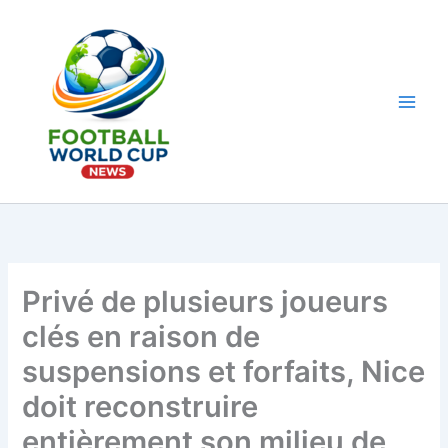
Aller
au
contenu
Main
Men
Privé de plusieurs joueurs
clés en raison de
suspensions et forfaits, Nice
doit reconstruire
entièrement son milieu de