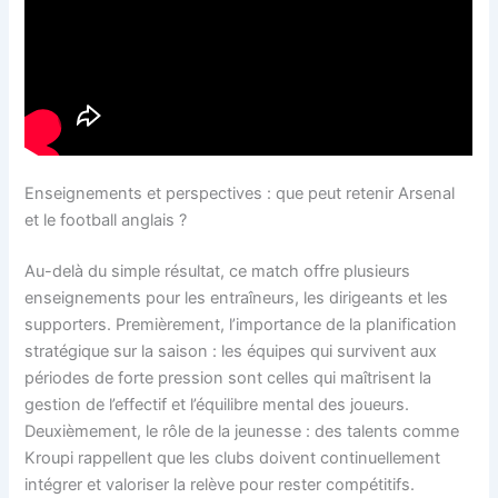
Enseignements et perspectives : que peut retenir Arsenal
et le football anglais ?
Au-delà du simple résultat, ce match offre plusieurs
enseignements pour les entraîneurs, les dirigeants et les
supporters. Premièrement, l’importance de la planification
stratégique sur la saison : les équipes qui survivent aux
périodes de forte pression sont celles qui maîtrisent la
gestion de l’effectif et l’équilibre mental des joueurs.
Deuxièmement, le rôle de la jeunesse : des talents comme
Kroupi rappellent que les clubs doivent continuellement
intégrer et valoriser la relève pour rester compétitifs.