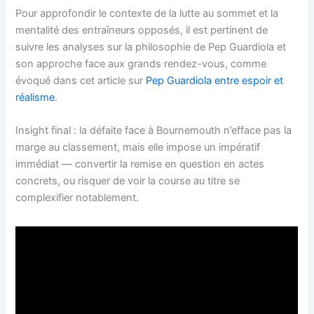
Pour approfondir le contexte de la lutte au sommet et la
mentalité des entraîneurs opposés, il est pertinent de
suivre les analyses sur la philosophie de Pep Guardiola et
son approche face aux grands rendez-vous, comme
évoqué dans cet article sur
Pep Guardiola entre espoir et
réalisme
.
Insight final : la défaite face à Bournemouth n’efface pas la
marge au classement, mais elle impose un impératif
immédiat — convertir la remise en question en actes
concrets, ou risquer de voir la course au titre se
complexifier notablement.