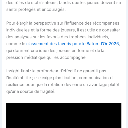
des rôles de stabilisateurs, tandis que les jeunes doivent se
sentir protégés et encouragés.
Pour élargir la perspective sur l’influence des récompenses
individuelles et la forme des joueurs, il est utile de consulter
des analyses sur les favoris des trophées individuels,
comme le
classement des favoris pour le Ballon d’Or 2026
,
qui donnent une idée des joueurs en forme et de la
pression médiatique qui les accompagne.
Insight final : la profondeur d’effectif ne garantit pas
l’inaltérabilité ; elle exige planification, communication et
résilience pour que la rotation devienne un avantage plutôt
qu’une source de fragilité.