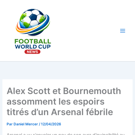
Aller
au
contenu
Main
Men
Alex Scott et Bournemouth
assomment les espoirs
titrés d’un Arsenal fébrile
Par
Daniel Mercer
/
12/04/2026
Arsenal a vu s’envoler un peu de son aura d’invincibilité au