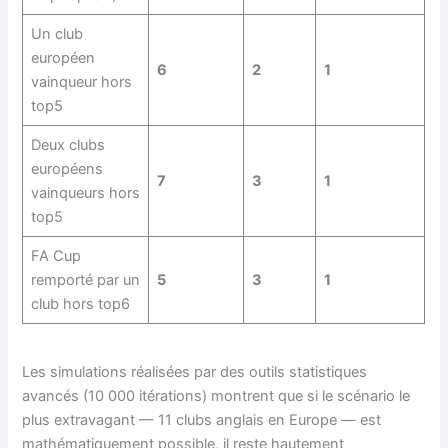
Un club
européen
6
2
1
vainqueur hors
top5
Deux clubs
européens
7
3
1
vainqueurs hors
top5
FA Cup
remporté par un
5
3
1
club hors top6
Les simulations réalisées par des outils statistiques
avancés (10 000 itérations) montrent que si le scénario le
plus extravagant — 11 clubs anglais en Europe — est
mathématiquement possible, il reste hautement