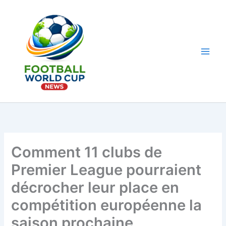
Aller
au
contenu
Main
Men
Comment 11 clubs de
Premier League pourraient
décrocher leur place en
compétition européenne la
saison prochaine