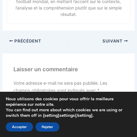
football mondial, en mettant l’accent sur le contexte,
l’analyse et la compréhension plutôt que sur le simple
résultat.
PRÉCÉDENT
SUIVANT
Laisser un commentaire
Votre adresse e-mail ne sera pas publiée.
Les
champs obligatoires sont indiqués avec
*
Nous utilisons des cookies pour vous offrir la meilleure
Écrivez
expérience sur notre site.
ici…
You can find out more about which cookies we are using or
switch them off in {setting]settings{/setting].
Accepter
Rejeter