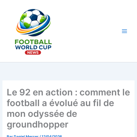
Aller
au
contenu
Main
Men
Le 92 en action : comment le
football a évolué au fil de
mon odyssée de
groundhopper
Par
Daniel Mercer
/
12/04/2026