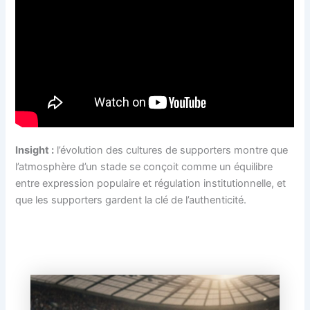
Insight :
l’évolution des cultures de supporters montre que
l’atmosphère d’un stade se conçoit comme un équilibre
entre expression populaire et régulation institutionnelle, et
que les supporters gardent la clé de l’authenticité.