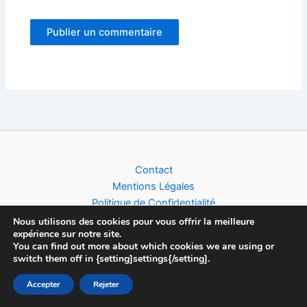
Alternative:
Contact
Mentions Légales
Politique de Confidentialité
Nous utilisons des cookies pour vous offrir la meilleure
expérience sur notre site.
You can find out more about which cookies we are using or
switch them off in {setting]settings{/setting].
Copyright © 2026 Football World Cup News | Toute l'actualité du
Accepter
Rejeter
Foot (Clubs, Compétitions & Equipes Nationales), créé par
Devshivan