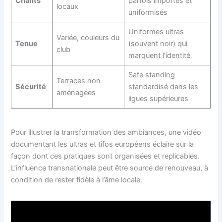
Chants
parfois importés et
locaux
uniformisés
Uniformes ultras
Variée, couleurs du
Tenue
(souvent noir) qui
club
marquent l’identité
Safe standing
Terraces non
Sécurité
standardisé dans les
aménagées
ligues supérieures
Pour illustrer la transformation des ambiances, une vidéo
documentant les ultras et tifos européens éclaire sur la
façon dont ces pratiques sont organisées et replicables.
L’influence transnationale peut être source de renouveau, à
condition de rester fidèle à l’âme locale.