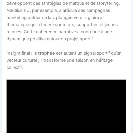
développent des stratégies de marque et de storytelling.
Nautilus FC, par exemple, a articulé ses campagnes
marketing autour de la « plongée vers la gloire »,
thématique qui a fédéré sponsors, supporters et jeunes
recrues. Cette cohérence narrative a contribué à une
dynamique positive autour du projet sportif.
Insight final : le
trophée
est autant un signal sportif qu’un
vecteur culturel ; il transforme une saison en héritage
collectif.