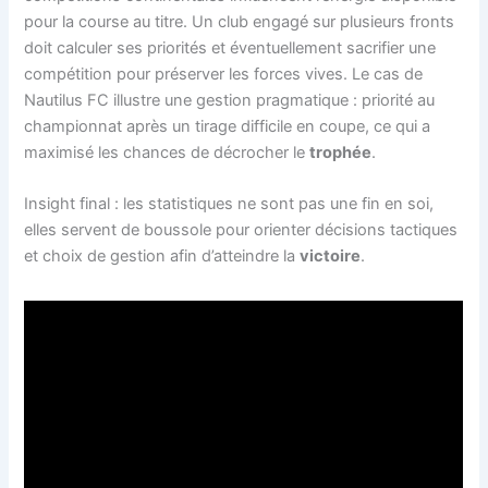
pour la course au titre. Un club engagé sur plusieurs fronts
doit calculer ses priorités et éventuellement sacrifier une
compétition pour préserver les forces vives. Le cas de
Nautilus FC illustre une gestion pragmatique : priorité au
championnat après un tirage difficile en coupe, ce qui a
maximisé les chances de décrocher le
trophée
.
Insight final : les statistiques ne sont pas une fin en soi,
elles servent de boussole pour orienter décisions tactiques
et choix de gestion afin d’atteindre la
victoire
.