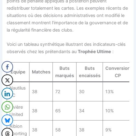
points de pénalité appliqués a posteriori peuvent
redistribuer totalement les cartes. Les exemples récents de
situations où des décisions administratives ont modifié le
classement montrent l’importance de la gouvernance et de
la régularité financière des clubs.
Voici un tableau synthétique illustrant des indicateurs-clés
observés chez les prétendants au
Trophée Ultime
:
Buts
Buts
Conversion
Équipe
Matches
marqués
encaissés
CP
Nautilus
38
72
30
13%
FC
Rivière
38
65
34
10%
United
Albion
38
58
38
9%
Sporting