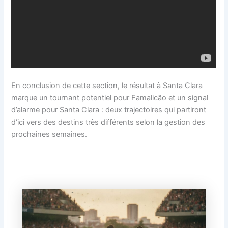
En conclusion de cette section, le résultat à Santa Clara
marque un tournant potentiel pour Famalicão et un signal
d’alarme pour Santa Clara : deux trajectoires qui partiront
d’ici vers des destins très différents selon la gestion des
prochaines semaines.