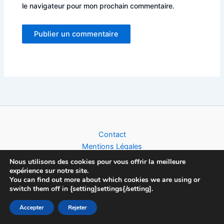
le navigateur pour mon prochain commentaire.
Alternative:
Contact
Mentions Légales
Politique de Confidentialité
Nous utilisons des cookies pour vous offrir la meilleure
expérience sur notre site.
You can find out more about which cookies we are using or
switch them off in {setting]settings{/setting].
Accepter
Rejeter
Copyright © 2026 Football World Cup News | Toute l'actualité du
Foot (Clubs, Compétitions & Equipes Nationales), créé par