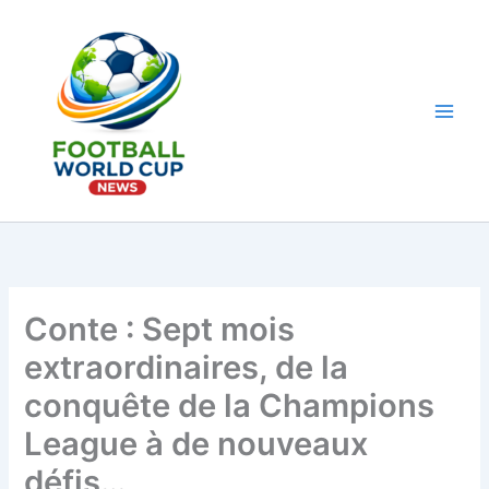
Aller
au
contenu
Main
Men
Conte : Sept mois
extraordinaires, de la
conquête de la Champions
League à de nouveaux
défis…