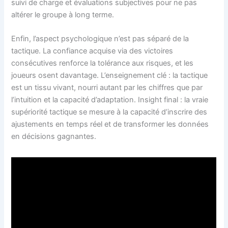
suivi de charge et évaluations subjectives pour ne pas
altérer le groupe à long terme.
Enfin, l’aspect psychologique n’est pas séparé de la
tactique. La confiance acquise via des victoires
consécutives renforce la tolérance aux risques, et les
joueurs osent davantage. L’enseignement clé : la tactique
est un tissu vivant, nourri autant par les chiffres que par
l’intuition et la capacité d’adaptation. Insight final : la vraie
supériorité tactique se mesure à la capacité d’inscrire des
ajustements en temps réel et de transformer les données
en décisions gagnantes.