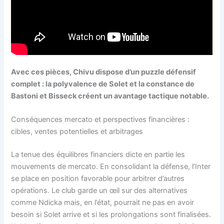
Avec ces pièces, Chivu dispose d’un puzzle défensif
complet : la polyvalence de Solet et la constance de
Bastoni et Bisseck créent un avantage tactique notable.
Conséquences mercato et perspectives financières :
cibles, ventes potentielles et arbitrages
La tenue des équilibres financiers dicte en partie les
mouvements de mercato. En consolidant la défense, l’Inter
se place en position favorable pour arbitrer d’autres
opérations. Le club garde un œil sur des alternatives
comme Ndicka mais, en l’état, pourrait ne pas en avoir
besoin si Solet arrive et si les prolongations sont finalisées.