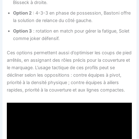
Bisseck à droite.
Option 2
: 4-3-3 en phase de possession, Bastoni offre
la solution de relance du côté gauche.
Option 3
: rotation en match pour gérer la fatigue, Solet
comme joker défensif.
Ces options permettent aussi d’optimiser les coups de pied
arrêtés, en assignant des rôles précis pour la couverture et
le marquage. L’usage tactique de ces profils peut se
décliner selon les oppositions : contre équipes à pivot,
priorité à la densité physique ; contre équipes à ailiers
rapides, priorité à la couverture et aux lignes compactes.