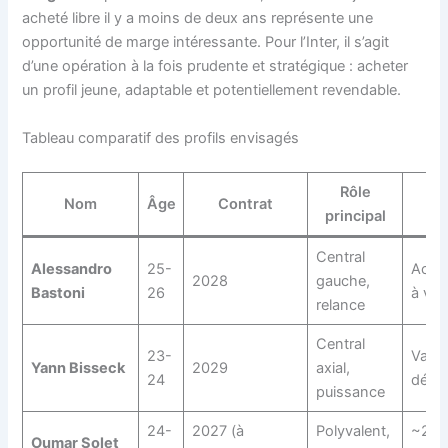
acheté libre il y a moins de deux ans représente une
opportunité de marge intéressante. Pour l’Inter, il s’agit
d’une opération à la fois prudente et stratégique : acheter
un profil jeune, adaptable et potentiellement revendable.
Tableau comparatif des profils envisagés
Rôle
Est
Nom
Âge
Contrat
principal
tr
Central
Alessandro
25-
Actif
2028
gauche,
Bastoni
26
à ven
relance
Central
23-
Valeu
Yann Bisseck
2029
axial,
24
déve
puissance
24-
2027 (à
Polyvalent,
~25 
Oumar Solet