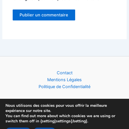
Alternative:
Contact
Mentions Légales
Politique de Confidentialité
Nous utilisons des cookies pour vous offrir la meilleure
expérience sur notre site.
Copyright © 2026 Football World Cup News | Toute l'actualité du
You can find out more about which cookies we are using or
switch them off in {setting]settings{/setting].
Foot (Clubs, Compétitions & Equipes Nationales), créé par