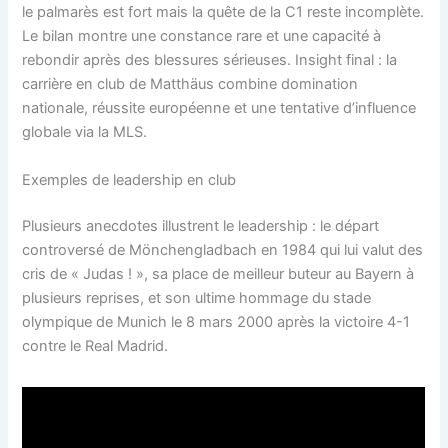
le palmarès est fort mais la quête de la C1 reste incomplète.
Le bilan montre une constance rare et une capacité à
rebondir après des blessures sérieuses. Insight final : la
carrière en club de Matthäus combine domination
nationale, réussite européenne et une tentative d’influence
globale via la MLS.
Exemples de leadership en club
Plusieurs anecdotes illustrent le leadership : le départ
controversé de Mönchengladbach en 1984 qui lui valut des
cris de « Judas ! », sa place de meilleur buteur au Bayern à
plusieurs reprises, et son ultime hommage du stade
olympique de Munich le 8 mars 2000 après la victoire 4-1
contre le Real Madrid.