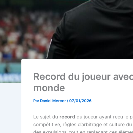
Record du joueur avec
monde
Par
Daniel Mercer
/
07/01/2026
Le sujet du
record
du joueur ayant reçu le 
compétitive, règles d’arbitrage et culture d
des expulsions, tout en replaçant ces élémen