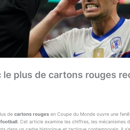
 le plus de cartons rouges r
plus de
cartons rouges
en Coupe du Monde ouvre une fenêtre
u
football
. Cet article examine les chiffres, les mécanismes 
ts dans un cadre historique et tactique contemporain. Il s’