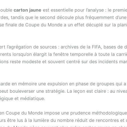
double
carton jaune
est essentielle pour l’analyse : le prem
rdes, tandis que le second découle plus fréquemment d’une 
e finale de Coupe du Monde a un effet décuplé sur la plani
ert l’agrégation de sources : archives de la FIFA, bases de 
nts lorsqu’on élargit la fenêtre temporelle à toute la carr
ions reste modeste et souvent centré sur des incidents mar
arde en mémoire une expulsion en phase de groupes qui a 
t bouleverser une stratégie. La leçon est claire : au nivea
gique et médiatique.
en Coupe du Monde impose une prudence méthodologique e
ours être lus à la lumière du nombre réduit de rencontres et