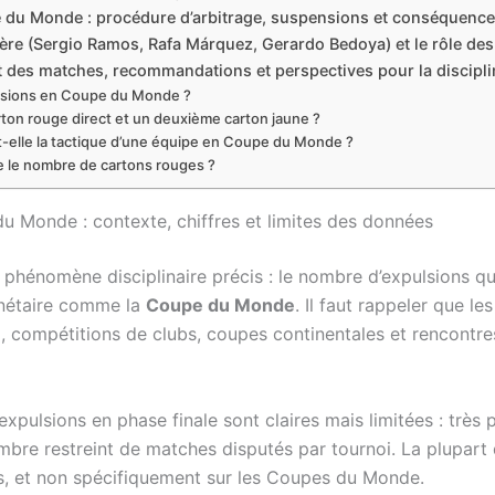
 du Monde : procédure d’arbitrage, suspensions et conséquences
re (Sergio Ramos, Rafa Márquez, Gerardo Bedoya) et le rôle des 
at des matches, recommandations et perspectives pour la discipl
pulsions en Coupe du Monde ?
arton rouge direct et un deuxième carton jaune ?
-elle la tactique d’une équipe en Coupe du Monde ?
re le nombre de cartons rouges ?
u Monde : contexte, chiffres et limites des données
n phénomène disciplinaire précis : le nombre d’expulsions q
anétaire comme la
Coupe du Monde
. Il faut rappeler que l
 compétitions de clubs, coupes continentales et rencontres
s expulsions en phase finale sont claires mais limitées : très
re restreint de matches disputés par tournoi. La plupart d
ns, et non spécifiquement sur les Coupes du Monde.