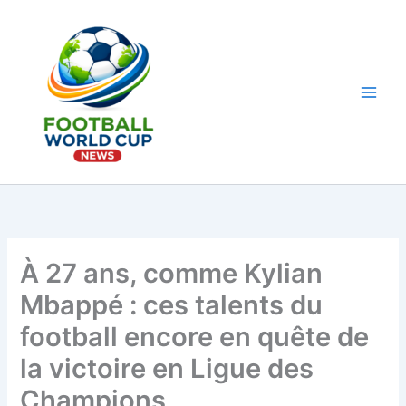
Aller
au
contenu
Main
Men
À 27 ans, comme Kylian
Mbappé : ces talents du
football encore en quête de
la victoire en Ligue des
Champions