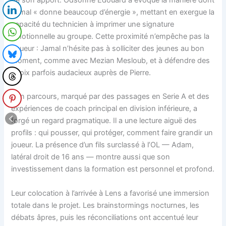
de son apport. Odsonne Édouard a évoqué la manière dont
Jamal « donne beaucoup d’énergie », mettant en exergue la
capacité du technicien à imprimer une signature
émotionnelle au groupe. Cette proximité n’empêche pas la
rigueur : Jamal n’hésite pas à solliciter des jeunes au bon
moment, comme avec Mezian Mesloub, et à défendre des
choix parfois audacieux auprès de Pierre.
Son parcours, marqué par des passages en Serie A et des
expériences de coach principal en division inférieure, a
forgé un regard pragmatique. Il a une lecture aiguë des
profils : qui pousser, qui protéger, comment faire grandir un
joueur. La présence d’un fils surclassé à l’OL — Adam,
latéral droit de 16 ans — montre aussi que son
investissement dans la formation est personnel et profond.
Leur colocation à l’arrivée à Lens a favorisé une immersion
totale dans le projet. Les brainstormings nocturnes, les
débats âpres, puis les réconciliations ont accentué leur