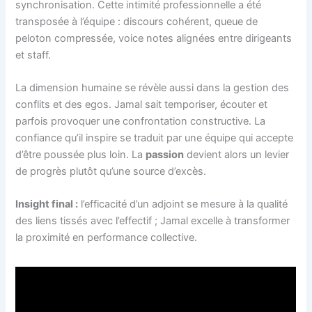
synchronisation. Cette intimité professionnelle a été
transposée à l’équipe : discours cohérent, queue de
peloton compressée, voice notes alignées entre dirigeants
et staff.
La dimension humaine se révèle aussi dans la gestion des
conflits et des egos. Jamal sait temporiser, écouter et
parfois provoquer une confrontation constructive. La
confiance qu’il inspire se traduit par une équipe qui accepte
d’être poussée plus loin. La
passion
devient alors un levier
de progrès plutôt qu’une source d’excès.
Insight final :
l’efficacité d’un adjoint se mesure à la qualité
des liens tissés avec l’effectif ; Jamal excelle à transformer
la proximité en performance collective.