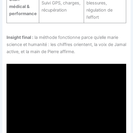
Suivi GPS, charges,
blessures,
médical &
récupération
régulation de
performance
l’effort
Insight final :
la méthode fonctionne parce qu’elle marie
science et humanité : les chiffres orientent, la voix de Jamal
active, et la main de Pierre affirme.