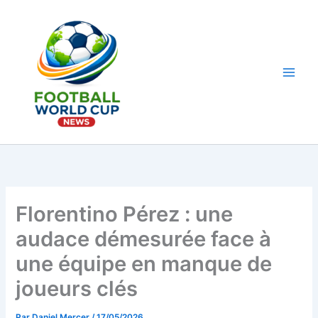
Aller
au
contenu
Main
Men
Florentino Pérez : une
audace démesurée face à
une équipe en manque de
joueurs clés
Par
Daniel Mercer
/
17/05/2026