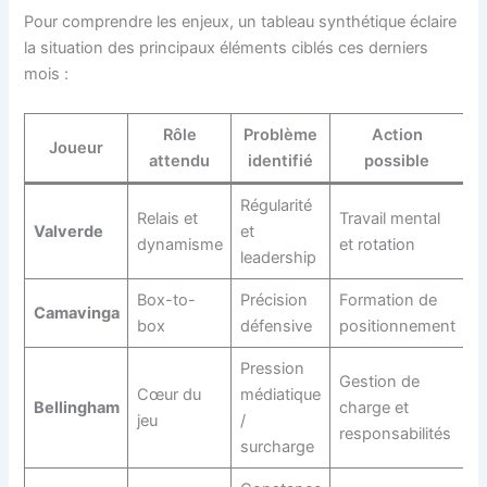
Pour comprendre les enjeux, un tableau synthétique éclaire
la situation des principaux éléments ciblés ces derniers
mois :
Rôle
Problème
Action
Joueur
attendu
identifié
possible
Régularité
Relais et
Travail mental
Valverde
et
dynamisme
et rotation
leadership
Box-to-
Précision
Formation de
Camavinga
box
défensive
positionnement
Pression
Gestion de
Cœur du
médiatique
Bellingham
charge et
jeu
/
responsabilités
surcharge