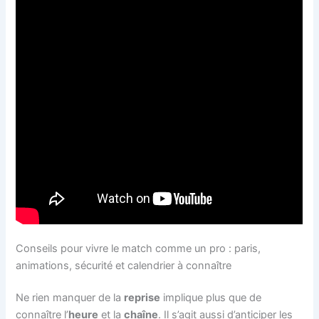
Conseils pour vivre le match comme un pro : paris,
animations, sécurité et calendrier à connaître
Ne rien manquer de la
reprise
implique plus que de
connaître l’
heure
et la
chaîne
. Il s’agit aussi d’anticiper les