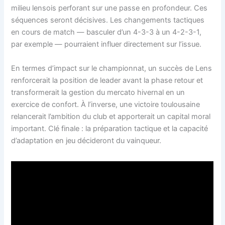
milieu lensois perforant sur une passe en profondeur. Ces
séquences seront décisives. Les changements tactiques
en cours de match — basculer d’un 4-3-3 à un 4-2-3-1,
par exemple — pourraient influer directement sur l’issue.
En termes d’impact sur le championnat, un succès de Lens
renforcerait la position de leader avant la phase retour et
transformerait la gestion du mercato hivernal en un
exercice de confort. À l’inverse, une victoire toulousaine
relancerait l’ambition du club et apporterait un capital moral
important. Clé finale : la préparation tactique et la capacité
d’adaptation en jeu décideront du vainqueur.