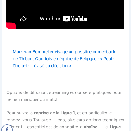
Mark van Bommel envisage un possible come-back
de Thibaut Courtois en équipe de Belgique : « Peut-
être a-t-il révisé sa décision »
Options de diffusion, streaming et conseils pratiques pour
ne rien manquer du match
Pour suivre la
reprise
de la
Ligue 1
, et en particulier le
rendez-vous Toulouse – Lens, plusieurs options techniques
existent. L’essentiel est de connaître la
chaîne
— ici
Ligue